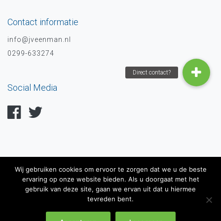
Contact informatie
info@jveenman.nl
0299-633274
Social Media
Wij gebruiken cookies om ervoor te zorgen dat we u de beste
ervaring op onze website bieden. Als u doorgaat met het
gebruik van deze site, gaan we ervan uit dat u hiermee
tevreden bent.
Copyright 2020 J Veenman Schoonmaakbedrijf |
Algemene
voorwaarden
|
Privacy verklaring
|
Sitemap