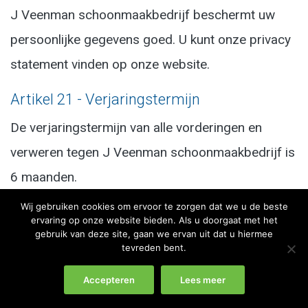
J Veenman schoonmaakbedrijf beschermt uw
persoonlijke gegevens goed. U kunt onze privacy
statement vinden op onze website.
Artikel 21 - Verjaringstermijn
De verjaringstermijn van alle vorderingen en
verweren tegen J Veenman schoonmaakbedrijf is
6 maanden.
Wij gebruiken cookies om ervoor te zorgen dat we u de beste
Artikel 22 - Vrijwaring
ervaring op onze website bieden. Als u doorgaat met het
gebruik van deze site, gaan we ervan uit dat u hiermee
Opdrachtgever vrijwaart J Veenman
tevreden bent.
schoonmaakbedrijf voor eventuele
Accepteren
Lees meer
aanspraken van derden die schade lijden